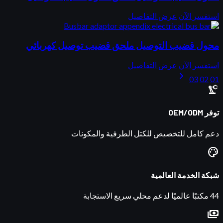
استفسر الآن
عرض التفاصيل
محول قضيب التوصيل ملحق قضيب توصيل كهربائي
استفسر الآن
عرض التفاصيل
chevron_right
03
02
01
precision_manufacturing
توفر OEM/ODM
دعم كامل للتخصيص للكتل الطرفية والمكونات
palette
شبكة الخدمة العالمية
44 مكتبًا عالميًا لدعم محلي سريع الاستجابة
payments