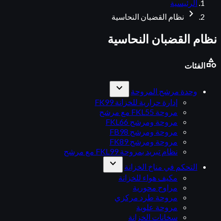
الرئيسية
chevron_right
نظام القضبان النحاسية
نظام القضبان النحاسية
category
الفئات
expand_more
وحدة مرشح المروحة
إدارة حرارية للخزانة FK99
مروحة FKL55 مع مرشح
مروحة ومرشح FKL66
مروحة ومرشح FB98
مروحة ومرشح FK89
نظام تبريد بمروحة FKL99 مع مرشح
expand_more
التحكم في مناخ الخزانة
مكيف هواء للخزانة
مراوح محورية
مروحة طرد مركزي
مروحة علوية
سخانات الخزانة