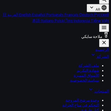
expand_more
language
AR
Русский
Deutsch
Français
Português
Español
English
العربية
日
本語
Italiano
Polski
ไทย
Indonesia
Tiếng Việt
menu
flashlight_on
ملاحة سايكي
close
الرئيسية
expand_more
الشركة
ملف الشركة
شهادة التكريم
الأسواق المميزة
سياسة الخصوصية
expand_more
المنتجات
وحدة مرشح المروحة
التحكم في مناخ الخزانة
كتل طرفية