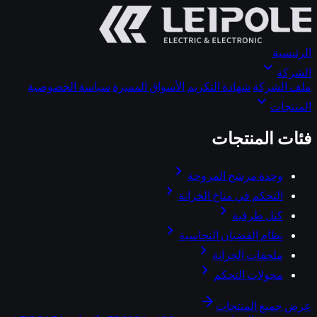
الرئيسية
expand_more
الشركة
ملف الشركة
شهادة التكريم
الأسواق المميزة
سياسة الخصوصية
expand_more
المنتجات
فئات المنتجات
chevron_right
وحدة مرشح المروحة
chevron_right
التحكم في مناخ الخزانة
chevron_right
كتل طرفية
chevron_right
نظام القضبان النحاسية
chevron_right
ملحقات الخزانة
chevron_right
محولات التحكم
arrow_forward
عرض جميع المنتجات