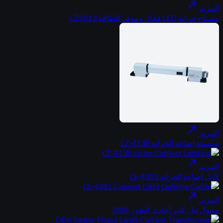
north_east
المزيد
مصباح خزانة LED فعال وموفر للطاقة LZ5013
north_east
المزيد
سلسلة إضاءة الخزانة LZ-4138
north_east
المزيد
كابل إضاءة الخزانة LS-4315
north_east
المزيد
محول تيار كبير أحادي الطور DBK