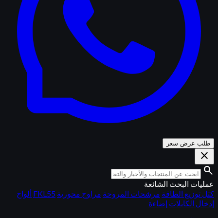
طلب عرض سعر
close
search
عمليات البحث الشائعة
كتل توزيع الطاقة
مرشحات المروحة
مراوح محورية
FKL55
ألواح
إدخال الكابلات
إضاءة