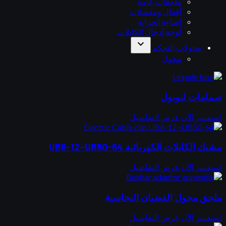
ملحقات عامة
أقفال ومفصلات
إضاءة الخزانة
لوحة إدخال الكابلات
expand_more
محولات التحكم
محول
صمامات ليوبول
استفسر الآن
عرض التفاصيل
مشبك الكابلات الكهربائية UB6-12~UB50-64
استفسر الآن
عرض التفاصيل
ملحق محول القضبان النحاسية
استفسر الآن
عرض التفاصيل