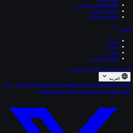
نظام القضبان النحاسية
ملحقات الخزانة
محولات التحكم
expand_more
الأخبار
شركة
صناعي
معرض
المعرفة التقنية
التنزيلات
الحلول الصناعية
الدعم
expand_more
language
العربية
Русский
Deutsch
Français
Português
Español
English
العربية
日
本語
Italiano
Polski
ไทย
Indonesia
Tiếng Việt